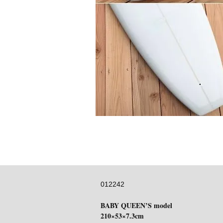
012242
BABY QUEEN’S model
210×53×7.3cm