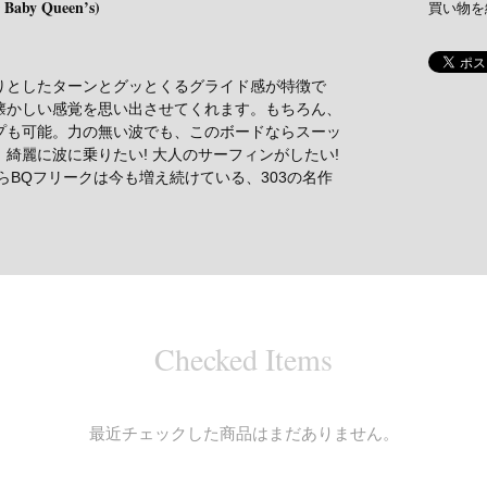
or Baby Queen’s)
買い物を
りとしたターンとグッとくるグライド感が特徴で
懐かしい感覚を思い出させてくれます。もちろん、
プも可能。力の無い波でも、このボードならスーッ
綺麗に波に乗りたい! 大人のサーフィンがしたい!
らBQフリークは今も増え続けている、303の名作
Checked Items
最近チェックした商品はまだありません。