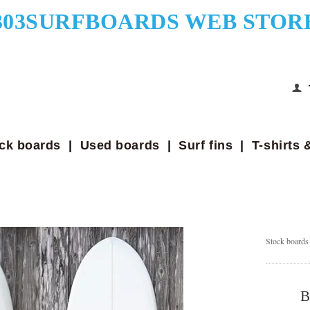
303SURFBOARDS WEB STOR
ck boards
|
Used boards
|
Surf fins
|
T-shirts 
Stock boards
B