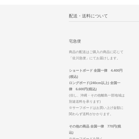
配送・送料について
宅急便
商品の配送はご購入の商品に応じて
「佐川急便」にてお届けします。
ショートボード 全国一律 4.400円
(税込)
ロングボード(240cm以上) 全国一
律 6.600円(税込)
(但し、沖縄・その他離島一部地域は
別途送料を承ります)
※サーフボードはお買い上げ金額に
関わらず送料がかかります。
その他の商品 全国一律 770円(税
込)
※サーフボードを除く